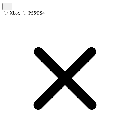
Xbox
PS5\PS4