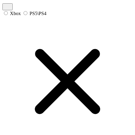
Xbox
PS5\PS4