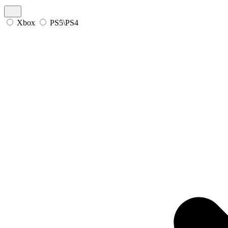
Xbox
PS5\PS4