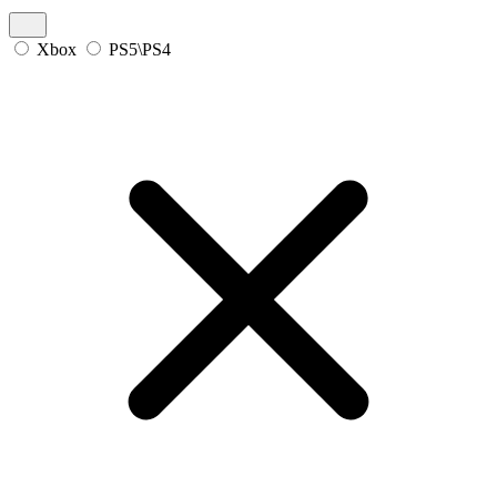
Xbox
PS5\PS4