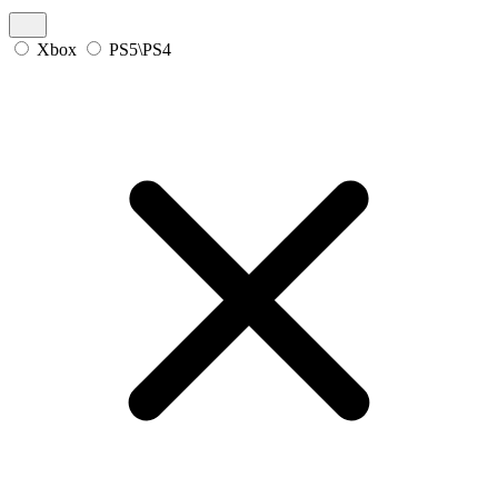
Xbox
PS5\PS4