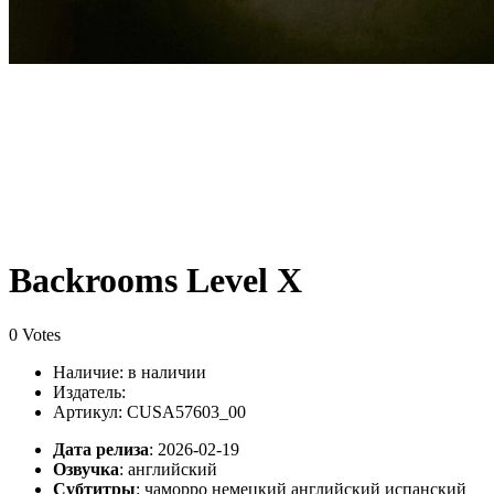
Backrooms Level X
0 Votes
Наличие:
в наличии
Издатель:
Артикул: CUSA57603_00
Дата релиза
: 2026-02-19
Озвучка
:
английский
Субтитры
:
чаморро немецкий английский испанский