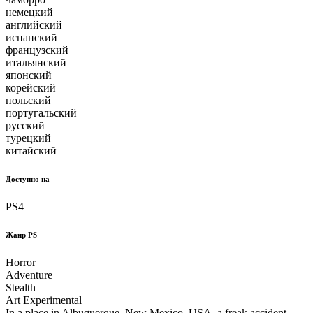
немецкий
английский
испанский
французский
итальянский
японский
корейский
польский
португальский
русский
турецкий
китайский
Доступно на
PS4
Жанр PS
Horror
Adventure
Stealth
Art Experimental
In a place in Albuquerque, New Mexico, USA, a freak accident