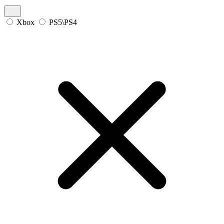
Xbox
PS5\PS4