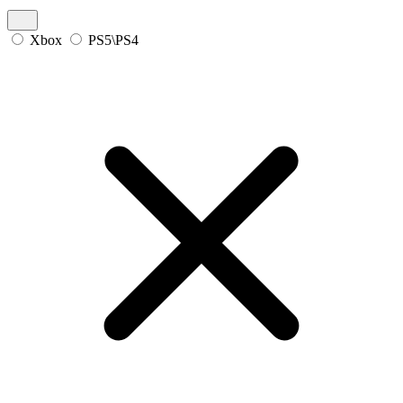
Xbox
PS5\PS4