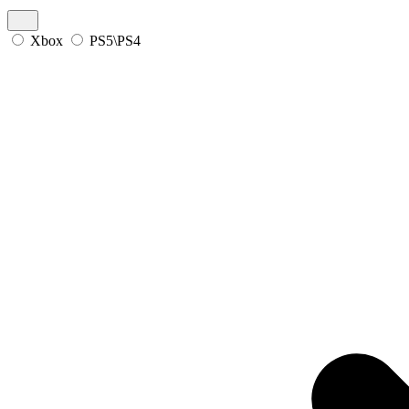
Xbox
PS5\PS4