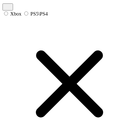
Xbox
PS5\PS4