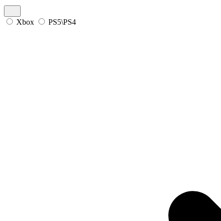
Xbox
PS5\PS4