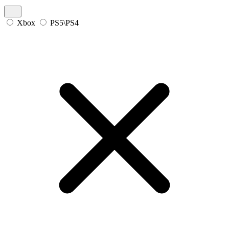
Xbox
PS5\PS4