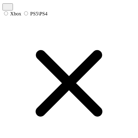
Xbox
PS5\PS4