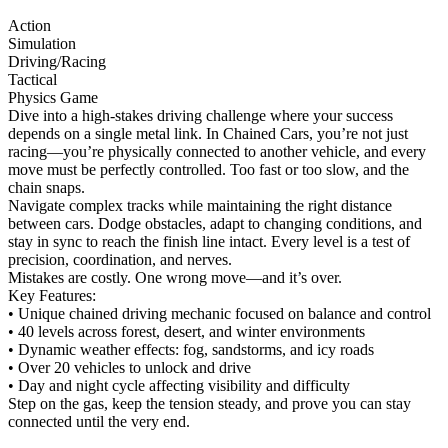
Action
Simulation
Driving/Racing
Tactical
Physics Game
Dive into a high-stakes driving challenge where your success
depends on a single metal link. In Chained Cars, you’re not just
racing—you’re physically connected to another vehicle, and every
move must be perfectly controlled. Too fast or too slow, and the
chain snaps.
Navigate complex tracks while maintaining the right distance
between cars. Dodge obstacles, adapt to changing conditions, and
stay in sync to reach the finish line intact. Every level is a test of
precision, coordination, and nerves.
Mistakes are costly. One wrong move—and it’s over.
Key Features:
• Unique chained driving mechanic focused on balance and control
• 40 levels across forest, desert, and winter environments
• Dynamic weather effects: fog, sandstorms, and icy roads
• Over 20 vehicles to unlock and drive
• Day and night cycle affecting visibility and difficulty
Step on the gas, keep the tension steady, and prove you can stay
connected until the very end.