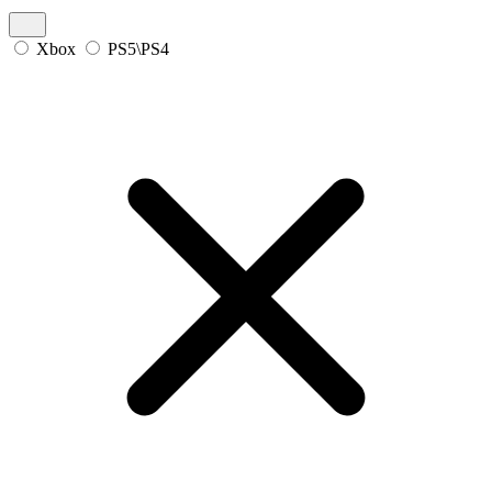
Xbox
PS5\PS4