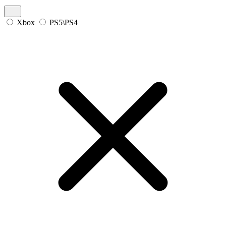
Xbox
PS5\PS4