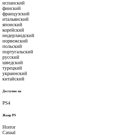
испанский
финский
французский
итальянский
японский
корейский
нидерландский
норвежский
польский
португальский
русский
шведский
турецкий
украинский
китайский
Доступно на
PS4
Жанр PS
Horror
Casual