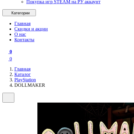
Покупка игр STEAM на РУ аккаунт
Категории
Главная
Скидки и акции
О нас
Контакты
0
0
Главная
Каталог
PlayStation
DOLLMAKER