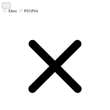
Xbox
PS5\PS4