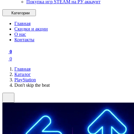
Покупка игр STEAM на РУ аккаунт
Категории
Главная
Скидки и акции
О нас
Контакты
0
0
Главная
Каталог
PlayStation
Don't skip the beat