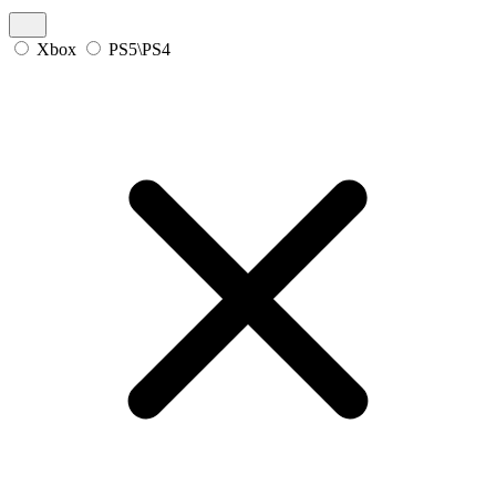
Xbox
PS5\PS4