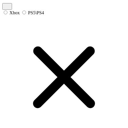
Xbox
PS5\PS4