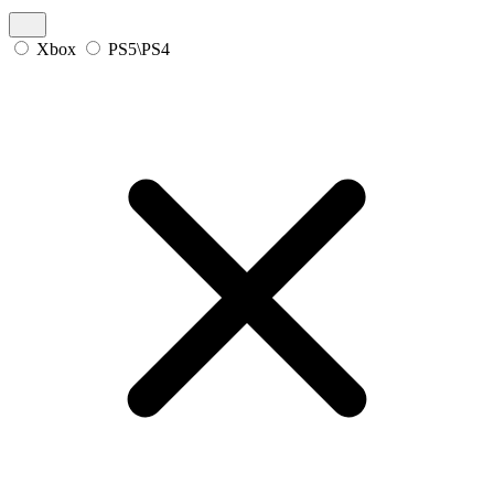
Xbox
PS5\PS4