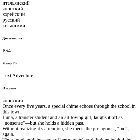
итальянский
японский
корейский
русский
китайский
Доступно на
PS4
Жанр PS
Text Adventure
Озвучка
японский
Once every five years, a special chime echoes through the school in
this town.
Luna, a transfer student and an art-loving girl, laughs it off as
"nonsense"—but she holds a hidden past.
Without realizing it’s a reunion, she meets the protagonist, "me",
again.
Their bond, and the secret of her parents’ work hidden behind the