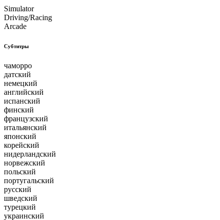
Simulator
Driving/Racing
Arcade
Субтитры
чаморро
датский
немецкий
английский
испанский
финский
французский
итальянский
японский
корейский
нидерландский
норвежский
польский
португальский
русский
шведский
турецкий
украинский