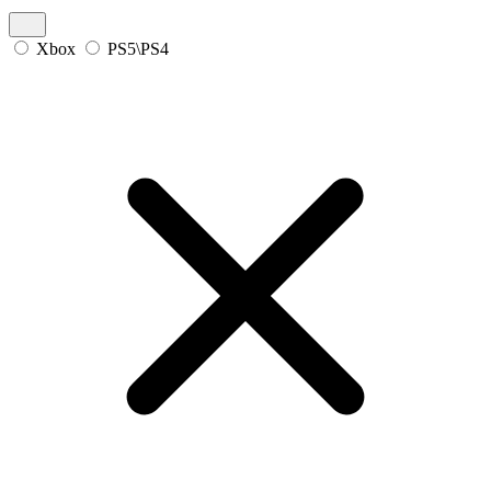
Xbox
PS5\PS4