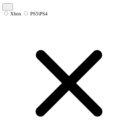
Xbox
PS5\PS4