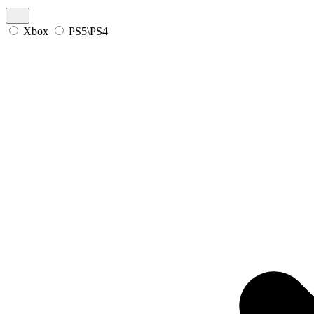
Xbox
PS5\PS4