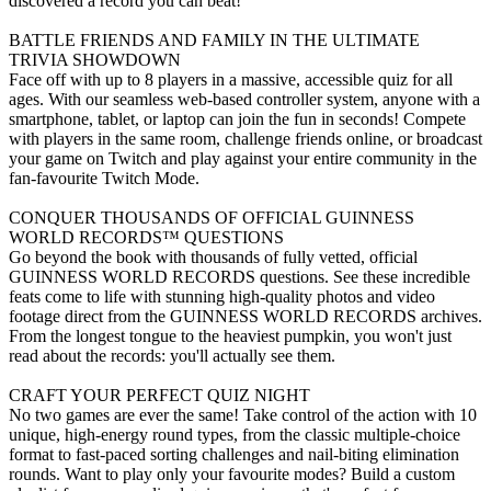
discovered a record you can beat!
BATTLE FRIENDS AND FAMILY IN THE ULTIMATE
TRIVIA SHOWDOWN
Face off with up to 8 players in a massive, accessible quiz for all
ages. With our seamless web-based controller system, anyone with a
smartphone, tablet, or laptop can join the fun in seconds! Compete
with players in the same room, challenge friends online, or broadcast
your game on Twitch and play against your entire community in the
fan-favourite Twitch Mode.
CONQUER THOUSANDS OF OFFICIAL GUINNESS
WORLD RECORDS™ QUESTIONS
Go beyond the book with thousands of fully vetted, official
GUINNESS WORLD RECORDS questions. See these incredible
feats come to life with stunning high-quality photos and video
footage direct from the GUINNESS WORLD RECORDS archives.
From the longest tongue to the heaviest pumpkin, you won't just
read about the records: you'll actually see them.
CRAFT YOUR PERFECT QUIZ NIGHT
No two games are ever the same! Take control of the action with 10
unique, high-energy round types, from the classic multiple-choice
format to fast-paced sorting challenges and nail-biting elimination
rounds. Want to play only your favourite modes? Build a custom