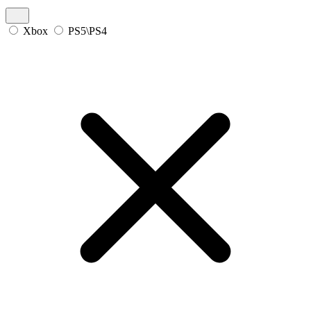
Xbox
PS5\PS4