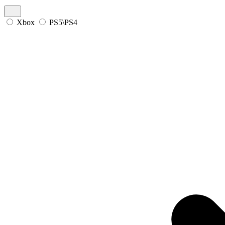
Xbox
PS5\PS4