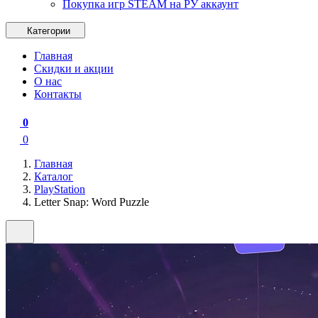
Покупка игр STEAM на РУ аккаунт
Категории
Главная
Скидки и акции
О нас
Контакты
0
0
Главная
Каталог
PlayStation
Letter Snap: Word Puzzle