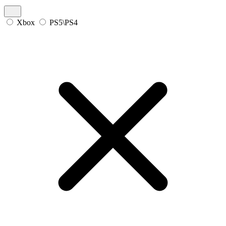
Xbox
PS5\PS4