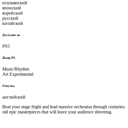
итальянский
японский
корейский
русский
китайский
Доступно на
PS5
Жанр PS
Music/Rhythm
Art Experimental
Озвучка
английский
Beat your stage fright and lead massive orchestras through centuries-
old epic masterpieces that will leave your audience shivering.