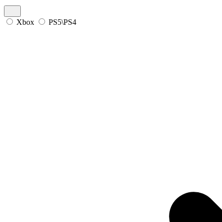
Xbox
PS5\PS4