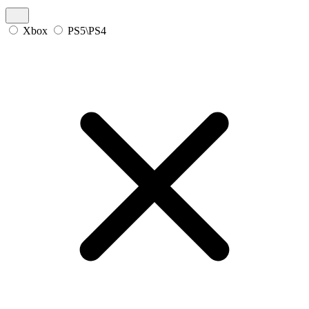
Xbox
PS5\PS4