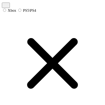
Xbox
PS5\PS4