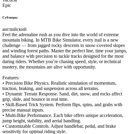
Epic
Субтитры
английский
Feel the adrenaline rush as you dive into the world of extreme
mountain biking. In MTB Bike Simulator, every trail is a new
challenge — from jagged rocky descents to snow-covered slopes
and winding forest paths. Master the perfect line, time your jumps,
and balance with precision to tackle tracks designed for the most
daring riders. Whether you’re chasing speed, style, or technical
mastery, the mountains are alive with opportunity.
Features:
• Precision Bike Physics. Realistic simulation of momentum,
traction, braking, and suspension across all terrains.
• Dynamic Terrain Response. Sand, dirt, snow, and rocks affect
grip, slide, and bounce in real time.
• Skill-Based Trick System. Perform flips, spins, and grabs with
precise manual inputs.
• Multi-Bike Performance. Each bike offers unique acceleration,
jump height, stability, and aerial handling.
• Customizable Controls. Adjust handlebar, pedal, and brake
sensitivity for optimal riding style.