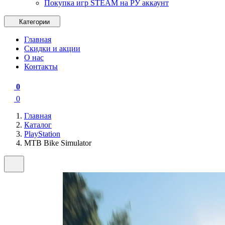
Покупка игр STEAM на РУ аккаунт
Категории
Главная
Скидки и акции
О нас
Контакты
0
0
Главная
Каталог
PlayStation
MTB Bike Simulator