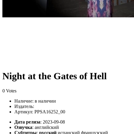
Night at the Gates of Hell
0 Votes
Наличие:
в наличии
Издатель:
Артикул: PPSA16252_00
Дата релиза
: 2023-09-08
Озвучка
:
английский
Субтитры
:
русский
испанский французский