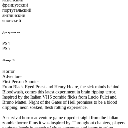
французский
португальский
английский
японский
Доступно на
PS4
PS5
Жанр PS
Horror
Adventure
First Person Shooter
From Black Eyed Priest and Henry Hoare, the sick minds behind
Bloodwash, comes this latest experiment in brain ripping terror.
Inspired by the Italian VHS zombie flicks from Lucio Fulci and
Bruno Mattei, Night of the Gates of Hell promises to be a blood
dripping, neon soaked, flesh rotting experience.
A survival horror adventure game ripped straight from the Italian
zombie horror films it was inspired by. Throughout chapters, players
navigate levels in search of clues, weapons and items to solve