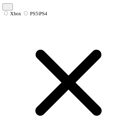
Xbox
PS5\PS4