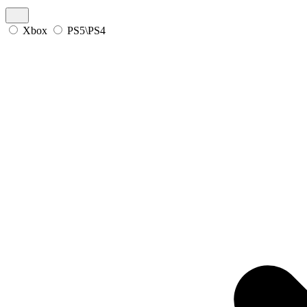
Xbox
PS5\PS4