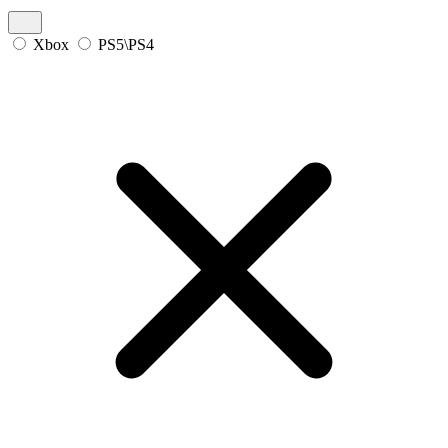
Xbox
PS5\PS4