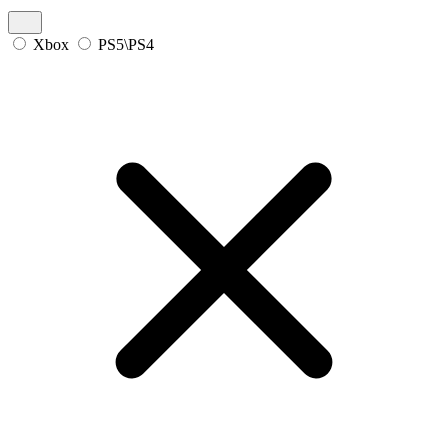
Xbox
PS5\PS4