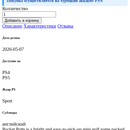
Покупка осуществляется на турецкий аккаунт PSN
Колличество
Добавить в корзину
Описание
Характеристики
Отзывы
Дата релиза
2026-05-07
Доступно на
PS4
PS5
Жанр PS
Sport
Субтитры
английский
Pocket Putts is a bright and easy-to-pick-up mini golf game packed