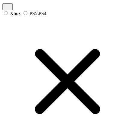
Xbox
PS5\PS4