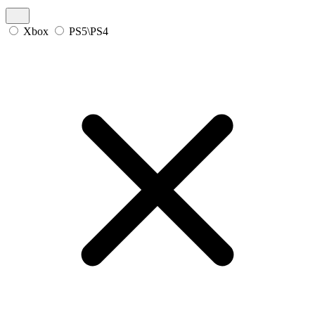
Xbox
PS5\PS4