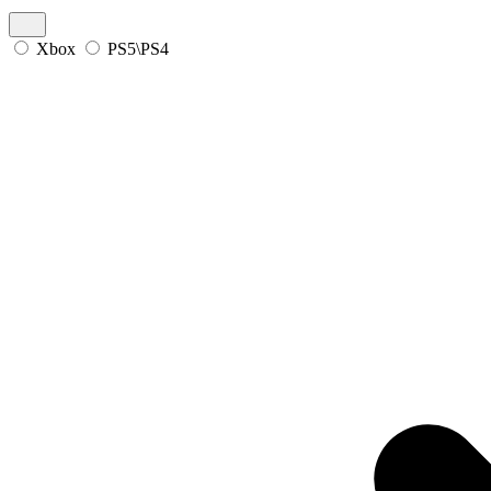
Xbox
PS5\PS4