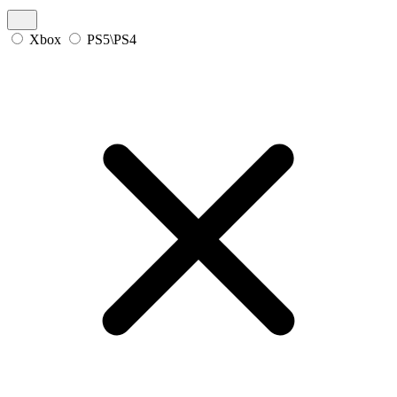
Xbox
PS5\PS4