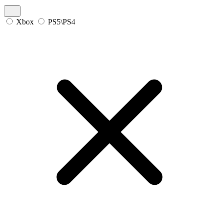
Xbox
PS5\PS4