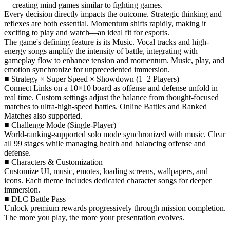
—creating mind games similar to fighting games.
Every decision directly impacts the outcome. Strategic thinking and
reflexes are both essential. Momentum shifts rapidly, making it
exciting to play and watch—an ideal fit for esports.
The game's defining feature is its Music. Vocal tracks and high-
energy songs amplify the intensity of battle, integrating with
gameplay flow to enhance tension and momentum. Music, play, and
emotion synchronize for unprecedented immersion.
■ Strategy × Super Speed × Showdown (1–2 Players)
Connect Links on a 10×10 board as offense and defense unfold in
real time. Custom settings adjust the balance from thought-focused
matches to ultra-high-speed battles. Online Battles and Ranked
Matches also supported.
■ Challenge Mode (Single-Player)
World-ranking-supported solo mode synchronized with music. Clear
all 99 stages while managing health and balancing offense and
defense.
■ Characters & Customization
Customize UI, music, emotes, loading screens, wallpapers, and
icons. Each theme includes dedicated character songs for deeper
immersion.
■ DLC Battle Pass
Unlock premium rewards progressively through mission completion.
The more you play, the more your presentation evolves.