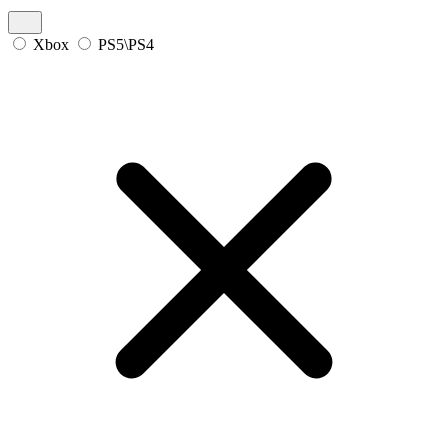
Xbox
PS5\PS4