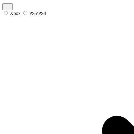
Xbox
PS5\PS4