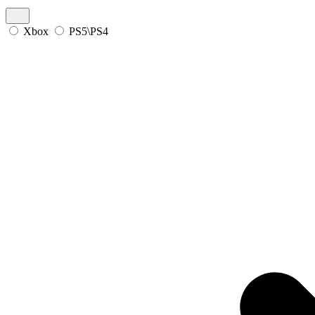
Xbox
PS5\PS4