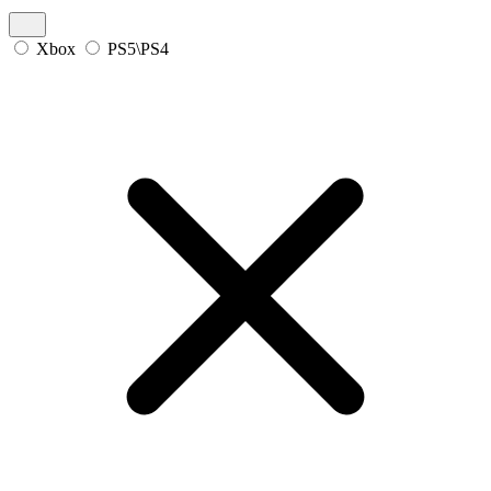
Xbox
PS5\PS4