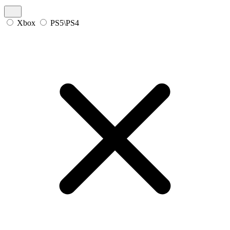
Xbox
PS5\PS4