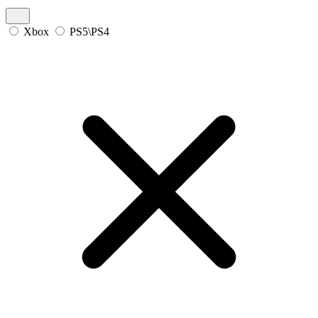
Xbox
PS5\PS4