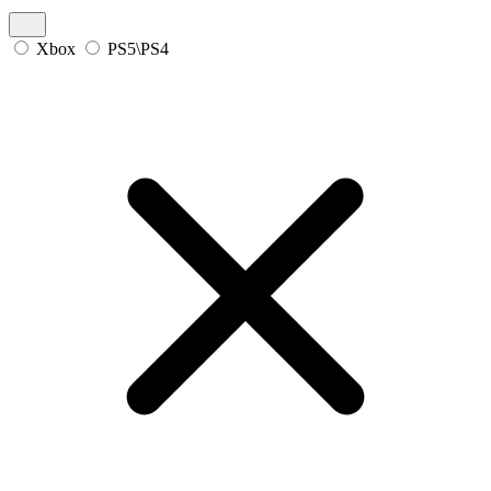
Xbox
PS5\PS4