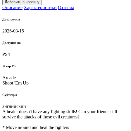
Добавить в корзину
Описание
Характеристики
Отзывы
Дата релиза
2026-03-15
Доступно на
PS4
Жанр PS
Arcade
Shoot 'Em Up
Субтитры
английский
A healer doesn't have any fighting skills! Can your friends still
survive the attacks of those evil creatures?
* Move around and heal the fighters