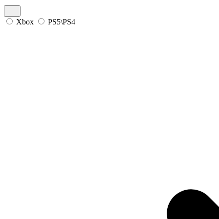
Xbox
PS5\PS4