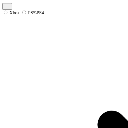
Xbox
PS5\PS4