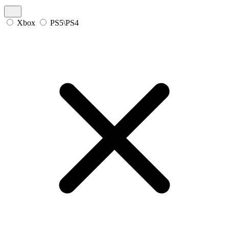
Xbox
PS5\PS4