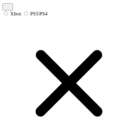
Xbox
PS5\PS4