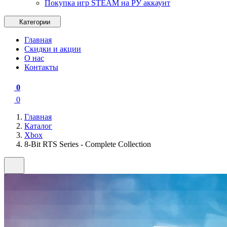
Покупка игр STEAM на РУ аккаунт
Категории
Главная
Скидки и акции
О нас
Контакты
0
0
Главная
Каталог
Xbox
8-Bit RTS Series - Complete Collection