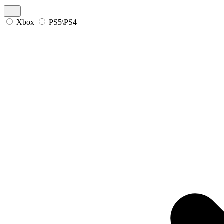
Xbox
PS5\PS4