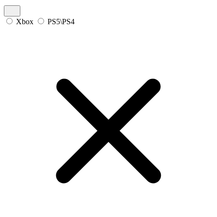
Xbox
PS5\PS4